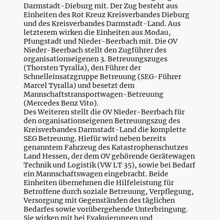
Darmstadt-Dieburg mit. Der Zug besteht aus
Einheiten des Rot Kreuz Kreisverbandes Dieburg
und des Kreisverbandes Darmstadt-Land. Aus
letzterem wirken die Einheiten aus Modau,
Pfungstadt und Nieder-Beerbach mit. Die OV
Nieder-Beerbach stellt den Zugführer des
organisationseigenen 3. Betreuungszuges
(Thorsten Tyralla), den Führer der
Schnelleinsatzgruppe Betreuung (SEG-Führer
Marcel Tyralla) und besetzt dem
Mannschaftstransportwagen-Betreuung
(Mercedes Benz Vito).
Des Weiteren stellt die OV Nieder-Beerbach für
den organisationseigenen Betreuungszug des
Kreisverbandes Darmstadt-Land die komplette
SEG Betreuung. Hiefür wird neben bereits
genanntem Fahrzeug des Katastrophenschutzes
Land Hessen, der dem OV gehörende Gerätewagen
Technik und Logistik (VW LT 35), sowie bei Bedarf
ein Mannschaftswagen eingebracht. Beide
Einheiten übernehmen die Hilfeleistung für
Betroffene durch soziale Betreuung, Verpflegung,
Versorgung mit Gegenständen des täglichen
Bedarfes sowie vorübergehende Unterbringung.
Sie wirken mit bei Evakuierungen und